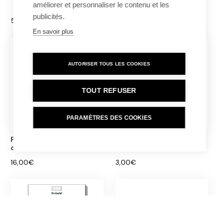
améliorer et personnaliser le contenu et les
logo
publicités.
5,10€
32,00€
En savoir plus
AUTORISER TOUS LES COOKIES
TOUT REFUSER
PARAMÈTRES DES COOKIES
Parapluie pliable (protection
Sac réutilisable avec logo
contre le vent) avec logo
16,00€
3,00€