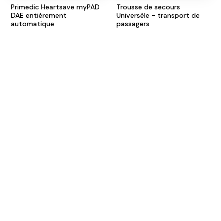
Primedic Heartsave myPAD
Trousse de secours
DAE entièrement
Universèle - transport de
automatique
passagers
999,00€
31,26€
Trousse de secours -
Lunettes de protection
membres sectionnés
Norwear Race (12
Embuild (petit modèle)
pièces/carton)
115,82€
120,00€