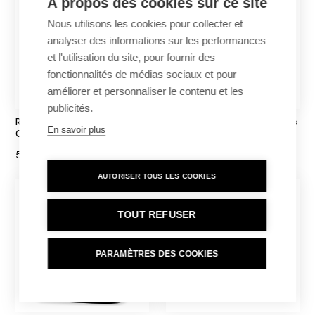
À propos des cookies sur ce site
Nous utilisons les cookies pour collecter et
analyser des informations sur les performances
et l'utilisation du site, pour fournir des
fonctionnalités de médias sociaux et pour
améliorer et personnaliser le contenu et les
publicités.
ResCura Trousse de secours
ResCura Trousse de secours
En savoir plus
Office
Chantier
539,00€
719,00€
AUTORISER TOUS LES COOKIES
TOUT REFUSER
PARAMÈTRES DES COOKIES