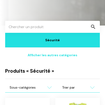
Sous-
Chercher
Filtrer
catégories
un
produit
Sécurité
Afficher les autres catégories
Produits « Sécurité »
Sous-
Chercher
Filtrer
catégories
un
produit