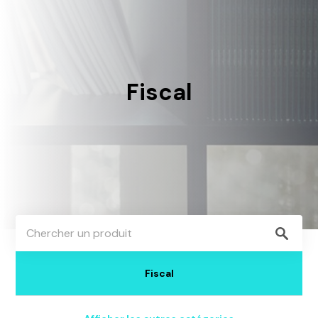
Fiscal
Sous-
Chercher
Filtrer
catégories
un
produit
Fiscal