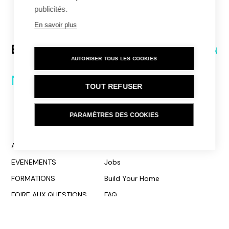
publicités.
En savoir plus
Pied
AUTORISER TOUS LES COOKIES
de
page
Nos partenaires
TOUT REFUSER
PARAMÈTRES DES COOKIES
Organisation
Menu
ACTUALITÉS
Presse
principal
EVENEMENTS
Jobs
FORMATIONS
Build Your Home
FOIRE AUX QUESTIONS
FAQ
CONTACT
Nos médias
E-SHOP
Rapports annuels