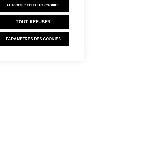
AUTORISER TOUS LES COOKIES
Se connecter pour
TOUT REFUSER
commander
PARAMÈTRES DES COOKIES
par mail ou par bon de commande,
Menu
Presse
principal
Jobs
Build Your Home