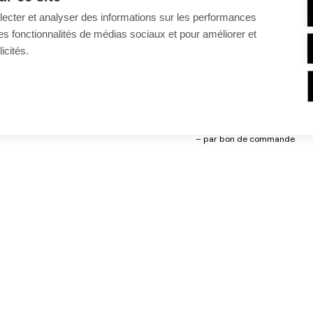
llecter et analyser des informations sur les performances
ir des fonctionnalités de médias sociaux et pour améliorer et
Quantité
icités.
Si vous préférez commander 
cliquez sur votre choix :
par mail
par bon de commande
Organisation
ACTUALITÉS
EVENEMENTS
FORMATIONS