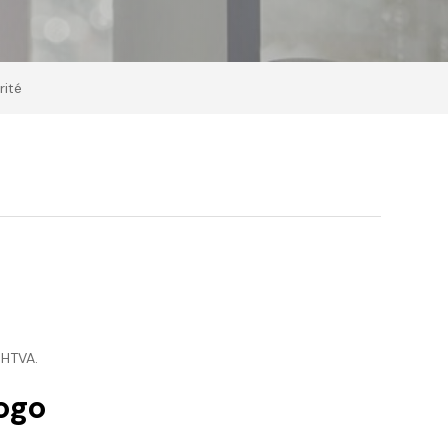
rité
 HTVA.
logo