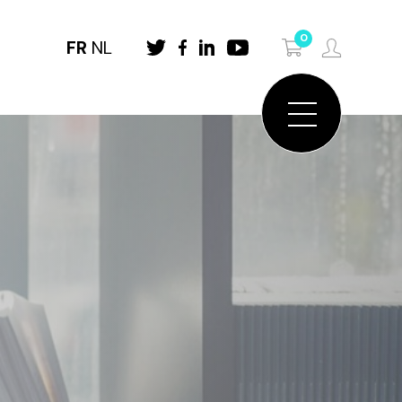
0
FR
NL